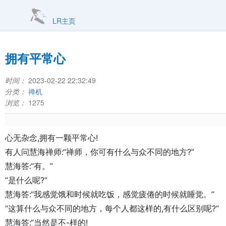
LR主页
拥有平常心
时间：
2023-02-22 22:32:49
分类：
禅机
浏览：
1275
心无杂念,拥有一颗平常心!

有人问慧海禅师:“禅师，你可有什么与众不同的地方?”

慧海答:“有。”

“是什么呢?”

慧海答:“我感觉饿和时候就吃饭，感觉疲倦的时候就睡觉。”

“这算什么与众不同的地方，每个人都这样的,有什么区别呢?”

慧海答:“当然是不-样的!
