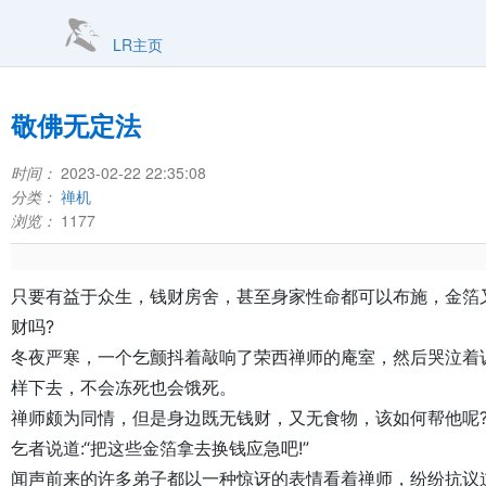
LR主页
敬佛无定法
时间：
2023-02-22 22:35:08
分类：
禅机
浏览：
1177
只要有益于众生，钱财房舍，甚至身家性命都可以布施，金箔
财吗?

冬夜严寒，一个乞颤抖着敲响了荣西禅师的庵室，然后哭泣着
样下去，不会冻死也会饿死。

禅师颇为同情，但是身边既无钱财，又无食物，该如何帮他呢
乞者说道:“把这些金箔拿去换钱应急吧!”

闻声前来的许多弟子都以一种惊讶的表情看着禅师，纷纷抗议道