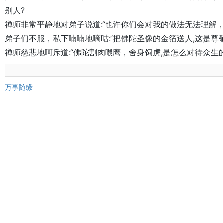
别人?

禅师非常平静地对弟子说道:“也许你们会对我的做法无法理解，
弟子们不服，私下喃喃地嘀咕:“把佛陀圣像的金箔送人,这是尊敬佛
禅师慈悲地呵斥道:“佛陀割肉喂鹰，舍身饲虎,是怎么对待众生的
万事随缘