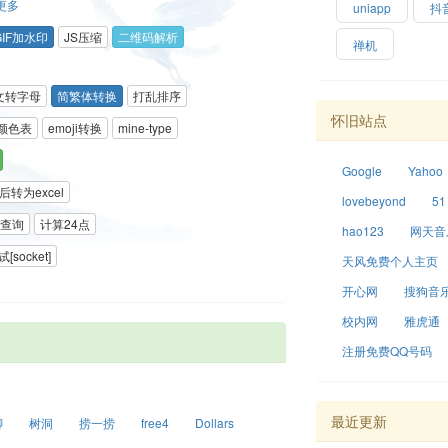
更多
uniapp
抖
GIF加水印
JS压缩
二维码解析
禅机
文转字母
简繁体转换
打乱排序
怀旧站点
颜色表
emoji转换
mine-type
Google
Yahoo
转为excel
lovebeyond
51
查询
计算24点
hao123
网天音
[socket]
天风免费个人主页
开心网
搜狗音乐
校内网
雅虎通
注册免费QQ号码
最近更新
聊
树洞
捞一捞
free4
Dollars