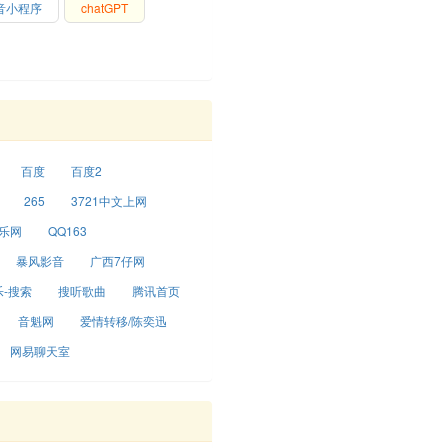
音小程序
chatGPT
百度
百度2
265
3721中文上网
乐网
QQ163
暴风影音
广西7仔网
-搜索
搜听歌曲
腾讯首页
音魁网
爱情转移/陈奕迅
网易聊天室