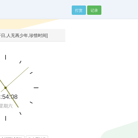
打赏
记录
开日,人无再少年,珍惜时间]
(1961)