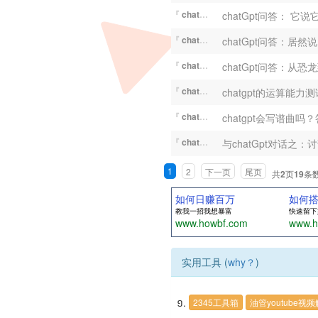
『
chatGPT
』
chatGpt问答： 它
『
chatGPT
』
chatGpt问答：居
『
chatGPT
』
chatGpt问答：从
『
chatGPT
』
chatgpt的运算能力
『
chatGPT
』
chatgpt会写谱
『
chatGPT
』
与chatGpt对话之
1
2
下一页
尾页
共
2
页
19
条
如何日赚百万
如何
教我一招我想暴富
快速留下
www.howbf.com
www.h
实用工具 (
why？
)
2345工具箱
油管youtube视