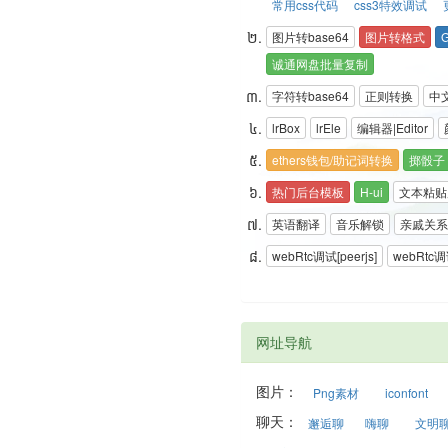
常用css代码
css3特效调试
图片转base64
图片转格式
诚通网盘批量复制
字符转base64
正则转换
中
lrBox
lrEle
编辑器|Editor
ethers钱包/助记词转换
掷骰子
热门后台模板
H-ui
文本粘贴后
英语翻译
音乐解锁
亲戚关系
webRtc调试[peerjs]
webRtc调试
网址导航
图片：
Png素材
iconfont
聊天：
邂逅聊
嗨聊
文明