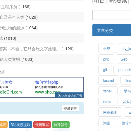
禅日历
时间戳转换
说它是程序员
(1166)
然说自己是个人类
(1029)
恐龙到生物的起源
(1064)
文章分类
测试
(1010)
曲吗？答案：不会，它只会玩文字处理。
(1129)
全部
diy_j
：讨论人类文明
(1083)
php
web
git
photos
数据
laravel
lin
搭讪美女
如何学好php
好印象
php是最好的网页语言
xshell
学
elloGirl.com
www.php.com
Google提供的广告
redis
以太
登录管理
网页截图
w
淘宝
微信b
频解析
B站视频提取
代码调试
特殊符号