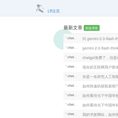
LR主页
最新文章
新版博客
『
chatGPT
』
问 gemini-2.0-flas
『
chatGPT
』
『
chatGPT
』
『
chatGPT
』
现在的互联网用户群
『
chatGPT
』
『
chatGPT
』
如何快速的获取新闻
『
chatGPT
』
如何看待当下中国学
『
chatGPT
』
如何看待当下中国年
『
chatGPT
』
我的书签网站，如何