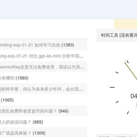
时间工具 [花有重
h-thinking-exp-01-21 如何学习吉他
(1383)
gemini-2.0-flash-thinking-exp-01-21 对比 gpt-4o-mini 分析中国未来经济
(1229)
chatgpt免费了，但是secrectKey还是无法免费使用，我还以为浪费我之前买的100块钱套壳api了
体有哪些
(1580)
你是一名研究人工智能的科学家，你认为未来多少年内，会出现智能个人电脑？
(947)
?
(1065)
校里乱收费和食堂超市的问题？
(946)
轻人的就业问题？
(885)
推广或提高体验？
(1309)