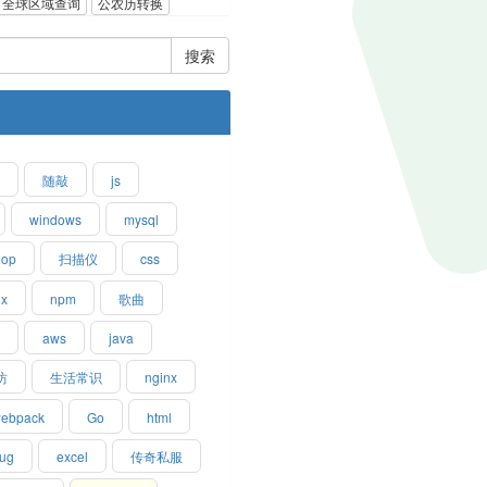
全球区域查询
公农历转换
搜索
s
随敲
js
windows
mysql
hop
扫描仪
css
ux
npm
歌曲
习
aws
java
坊
生活常识
nginx
ebpack
Go
html
ug
excel
传奇私服