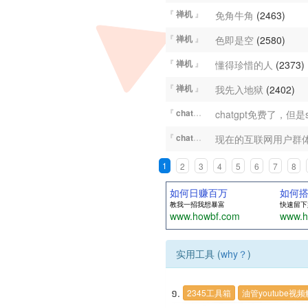
『
禅机
』
免角牛角
(2463)
『
禅机
』
色即是空
(2580)
『
禅机
』
懂得珍惜的人
(2373)
『
禅机
』
我先入地狱
(2402)
『
chatGPT
』
『
chatGPT
』
现在的互联网用户群
1
2
3
4
5
6
7
8
如何日赚百万
如何
教我一招我想暴富
快速留下
www.howbf.com
www.h
实用工具 (
why？
)
2345工具箱
油管youtube视