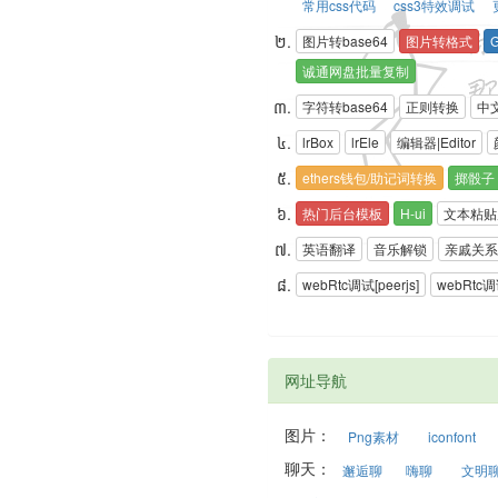
常用css代码
css3特效调试
图片转base64
图片转格式
诚通网盘批量复制
字符转base64
正则转换
中
lrBox
lrEle
编辑器|Editor
ethers钱包/助记词转换
掷骰子
热门后台模板
H-ui
文本粘贴后
英语翻译
音乐解锁
亲戚关系
webRtc调试[peerjs]
webRtc调试
网址导航
图片：
Png素材
iconfont
聊天：
邂逅聊
嗨聊
文明