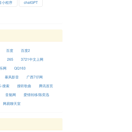
音小程序
chatGPT
百度
百度2
265
3721中文上网
乐网
QQ163
暴风影音
广西7仔网
-搜索
搜听歌曲
腾讯首页
音魁网
爱情转移/陈奕迅
网易聊天室