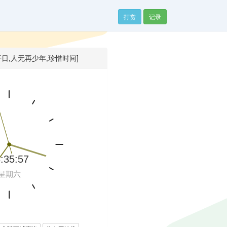
打赏
记录
开日,人无再少年,珍惜时间]