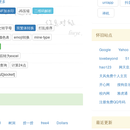
更多
uniapp
抖
GIF加水印
JS压缩
二维码解析
禅机
文转字母
简繁体转换
打乱排序
怀旧站点
颜色表
emoji转换
mine-type
Google
Yahoo
转为excel
lovebeyond
51
查询
计算24点
hao123
网天音
[socket]
天风免费个人主页
开心网
搜狗音乐
校内网
雅虎通
注册免费QQ号码
最近更新
聊
树洞
捞一捞
free4
Dollars