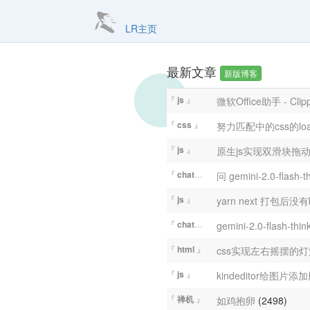
LR主页
最新文章
新版博客
『
js
』
微软Office助手 - Clipp
『
css
』
努力匹配中的css的loa
『
js
』
原生js实现双滑块拖
『
chatGPT
』
问 gemini-2.0-flas
『
js
』
yarn next 打包后
『
chatGPT
』
『
html
』
css实现左右摇摆的
『
js
』
kindeditor给图
『
禅机
』
如鸡抱卵
(2498)