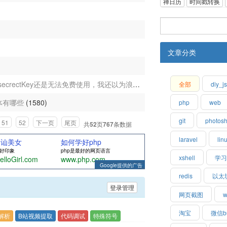
禅日历
时间戳转换
文章分类
chatgpt免费了，但是secrectKey还是无法免费使用，我还以为浪费我之前买的100块钱套壳api了
全部
diy_j
体有哪些
(1580)
php
web
git
photos
51
52
下一页
尾页
共
52
页
767
条数据
laravel
lin
搭讪美女
如何学好php
好印象
php是最好的网页语言
xshell
学
elloGirl.com
www.php.com
Google提供的广告
redis
以太
登录管理
网页截图
w
淘宝
微信b
频解析
B站视频提取
代码调试
特殊符号