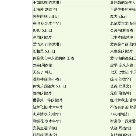
不如跳舞[陈慧琳]
最熟悉的陌生人
上海滩[刘德华]
不是你要的幸福
热带雨林[S.H.E]
魔力[s.h.e]
在他乡[水木年华]
老鼠爱大米[杨臣
IOIO[S.H.E]
会读书[林俊杰]
冰雨[刘德华]
记事本[陈慧琳]
爱情来了[陈慧琳]
爱你是个错误(很
长相思[S.H.E]
来生缘[刘德华]
你是我心中永远的痛[王杰]
爱与痛的边缘[王
龙拳[周杰伦]
趁早[东来东往]
天亮了[韩红]
七天七世纪[李天
没那种命[陈小春]
练习[刘德华]
你快乐我随意[S.H.E]
值得[郑秀文]
缠绵[刘德华]
无所谓[杨坤]
世界第一等[刘德华]
红叶舞秋山[张学
轻舞飞扬[水木年华]
不管有多苦[那英
肉麻情歌[刘德华]
Angle[陶喆]
蝴蝶花[水木年华]
谢谢你，我亲爱
完美生活[许巍]
轨迹[周杰伦]
双截棍[周杰伦]
灰姑娘[郑钧]