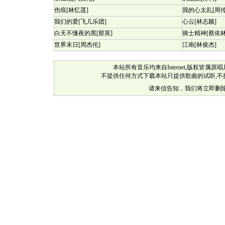
伤痕[林忆莲]
我的心太乱[周传
我们的爱[飞儿乐团]
心云[林志颖]
白天不懂夜的黑[那英]
骑士精神[蔡依林
世界末日[周杰伦]
江南[林俊杰]
本站所有音乐均来自Internet,版权皆
不提供任何方式下载本站只提供歌曲的试听,
请来信告知，我们将立即删除其链接