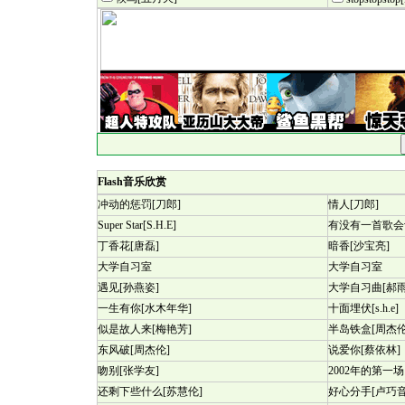
Flash音乐欣赏
冲动的惩罚[刀郎]
情人[刀郎]
Super Star[S.H.E]
有没有一首歌会
丁香花[唐磊]
暗香[沙宝亮]
大学自习室
大学自习室
遇见[孙燕姿]
大学自习曲[郝雨
一生有你[水木年华]
十面埋伏[s.h.e]
似是故人来[梅艳芳]
半岛铁盒[周杰伦
东风破[周杰伦]
说爱你[蔡依林]
吻别[张学友]
2002年的第一场
还剩下些什么[苏慧伦]
好心分手[卢巧音