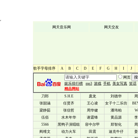
网天音乐网
网天交友
歌手字母排序
A
B
C
D
E
F
G
H
I
J
刀郎
S.H.E
庞龙
刘德华
周
张韶涵
任贤齐
王心凌
女子十二乐坊
BE
梁静茹
张信哲
周华健
潘玮柏
W
伍佰
水木年华
谢霆锋
黄品源
李
5566
黑鸭子演唱组
容中尔甲
郑智化
周
阎维文
动力火车
田震
迪克牛仔
姜