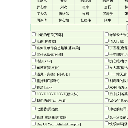
孟庭苇
齐秦
陈百强
陈慧娴
郑
罗志祥
刘欢
张宇
唐磊
林
罗大佑
腾格尔
许巍
滨崎步
张
周冰倩
林心如
杜德伟
阿牛
冲动的惩罚[刀郎]
老鼠爱大米[
江南[林俊杰]
情人[刀郎]
当你孤单你会想起谁[张栋梁]
丁香花[唐磊
留什么给你[孙楠]
十年[陈奕迅
痛快[s.h.e]
痴心绝对[李
东风破[周杰伦]
女人花[梅艳
遇见（完整）[孙燕姿]
下一站天后[Tw
坚持到底[阿杜]
别说我的眼
将爱 [王菲]
水手[动力火
LOVE LOVE LOVE[蔡依林]
后来[刘若英
我们的爱[飞儿乐团]
We Will Roc
七里香[周杰伦]
冲动的惩罚[
轨迹-主题曲[周杰伦]
第一次爱的人
快乐崇拜[潘
Day Of Your Beliefs[Amorphis]