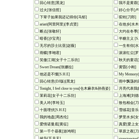
回心转意[黑龙]
我不是黄蓉[
过火[张信哲]
好心分手[卢
下辈子如果我还记得你[马郁]
驼铃[刀郎]
ariari(阿里阿里)[李贞贤]
在他乡[水木
断点[张敬轩]
大约在冬季[
暗香[沙宝亮]
半糖主义 [S.
无尽的莎士比亚[赵薇]
一生有你[水
雨蝶[李翊君]
滚滚红尘[罗
笑傲江湖[女子十二乐坊]
秋天的童话[
Sweet Dream[张娜拉]
黄昏[小刚]
他还是不懂[S.H.E]
My Memor
回心转意(DJ版)[黑龙]
雨中飘荡的回
Tonight, I feel close to you[仓木麻衣&孙燕姿]
月亮代表我的
茉莉花[女子十二乐坊]
上海滩[刘德
美人吟[李玲玉]
敖包相会[刀
十面埋伏[S.H.E]
雪绒花[音乐
我的地盘[周杰伦]
梦里水乡[女
爱情诺曼底[黄征]
真爱[爱上女
第一千个昼夜[游鸿明]
草原之夜[刀
候鸟[五月天]
stopstopstop