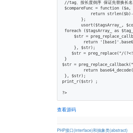
 //tag、按长度倒序 保证先替换长名字
 $compareFunc = function ($a, 
            return strlen($b)-
        };

        usort($tagsArray_, $co
 foreach ($tagsArray_ as $tag_
     $str = preg_replace_callb
         return '[base]'.base6
     }, $str);

    $str = preg_replace("/(?<!
 }

$str = preg_replace_callback("
         return base64_decode(
 }, $str);    

print_r($str) ;

查看源码
PHP接口(interface)和抽象类(abstract)