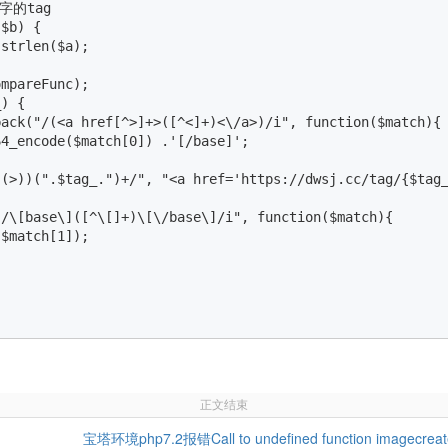
的tag

$b) {

strlen($a);

mpareFunc);

) {

ack("/(<a href[^>]+>([^<]+)<\/a>)/i", function($match){

4_encode($match[0]) .'[/base]';

(>))(".$tag_.")+/", "<a href='https://dwsj.cc/tag/{$tag_
/\[base\]([^\[]+)\[\/base\]/i", function($match){

$match[1]);

正文结束
宝塔环境php7.2报错Call to undefined function imagecrea